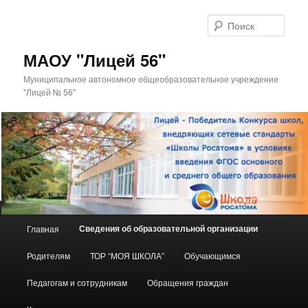
Поис
МАОУ "Лицей 56"
Муниципальное автономное общеобразовательное учреждение
"Лицей № 56"
Главное
Сведения об образовательной организации
Главная
Перейти
меню
Родителям
ТОР “МОЯ ШКОЛА”
Обучающимся
к
Педагогам и сотрудникам
Обращения граждан
основному