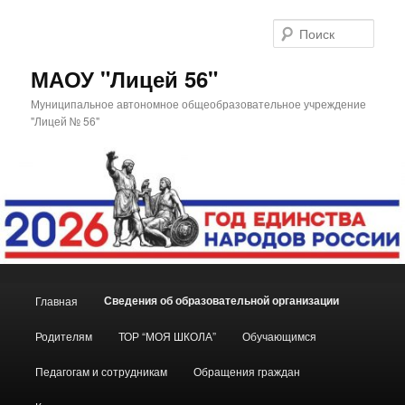
Поис
МАОУ "Лицей 56"
Муниципальное автономное общеобразовательное учреждение
"Лицей № 56"
Главное
Сведения об образовательной организации
Главная
Перейти
меню
Родителям
ТОР “МОЯ ШКОЛА”
Обучающимся
к
Педагогам и сотрудникам
Обращения граждан
основному