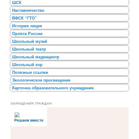
ШСК
Наставничество
ВФСК “ГТО”
История лицея
Орлята России
Школьный музей
Школьный театр
Школьный медиацентр
Школьный хор
Полезные ссылки
Экологическое просвещение
Карточка образовательного учреждения
ОБРАЩЕНИЯ ГРАЖДАН
Решаем вместе