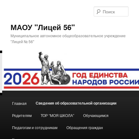
Поис
МАОУ "Лицей 56"
Муниципальное автономное общеобразовательное учреждение
"Лицей № 56"
Главное
Сведения об образовательной организации
Главная
Перейти
меню
Родителям
ТОР “МОЯ ШКОЛА”
Обучающимся
к
Педагогам и сотрудникам
Обращения граждан
основному