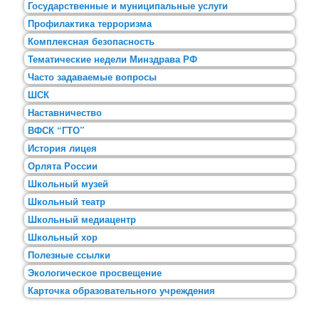
Государственные и муниципальные услуги
Профилактика терроризма
Комплексная безопасность
Тематические недели Минздрава РФ
Часто задаваемые вопросы
ШСК
Наставничество
ВФСК “ГТО”
История лицея
Орлята России
Школьный музей
Школьный театр
Школьный медиацентр
Школьный хор
Полезные ссылки
Экологическое просвещение
Карточка образовательного учреждения