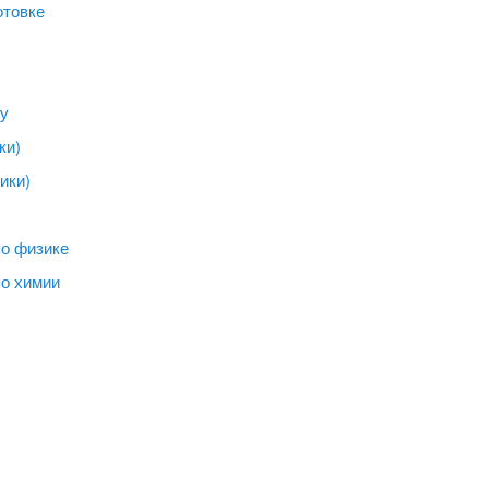
отовке
ву
ки)
ики)
по физике
по химии