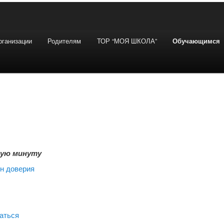
рганизации
Родителям
ТОР “МОЯ ШКОЛА”
Обучающимся
ную минуту
н доверия
раться