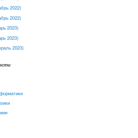
абрь 2022)
абрь 2022)
рь 2023)
рь 2023)
враль 2023)
ости
нформатики
изики
имии