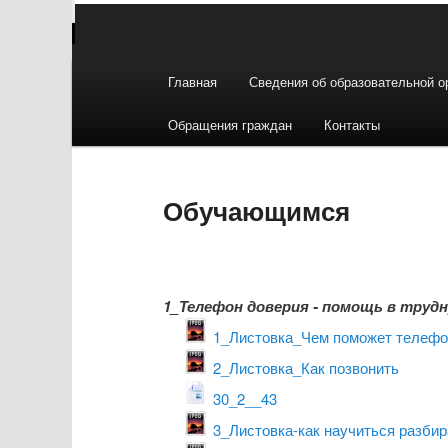
Главное
Главная
Сведения об образовательной о
Перейти
меню
Обращения граждан
Контакты
к
основному
Обучающимся
содержимому
1_Телефон доверия - помощь в труд
1_Листовка_Чем поможет телефо
2_Листовка_Как позвонить
30_2__43
3_Листовка-как научиться разби