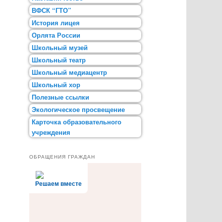
ВФСК “ГТО”
История лицея
Орлята России
Школьный музей
Школьный театр
Школьный медиацентр
Школьный хор
Полезные ссылки
Экологическое просвещение
Карточка образовательного
учреждения
ОБРАЩЕНИЯ ГРАЖДАН
Решаем вместе