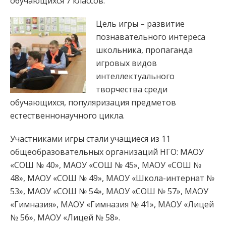
обучающихся 7 классов.
Цель игры – развитие
познавательного интереса
школьника, пропаганда
игровых видов
интеллектуального
творчества среди
обучающихся, популяризация предметов
естественнонаучного цикла.
Участниками игры стали учащиеся из 11
общеобразовательных организаций НГО: МАОУ
«СОШ № 40», МАОУ «СОШ № 45», МАОУ «СОШ №
48», МАОУ «СОШ № 49», МАОУ «Школа-интернат №
53», МАОУ «СОШ № 54», МАОУ «СОШ № 57», МАОУ
«Гимназия», МАОУ «Гимназия № 41», МАОУ «Лицей
№ 56», МАОУ «Лицей № 58».