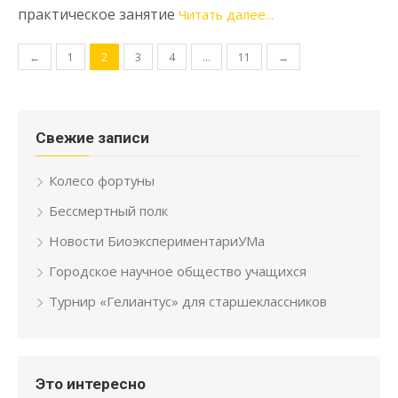
практическое занятие
Читать далее...
Навигация по записям
←
1
2
3
4
…
11
→
Свежие записи
Колесо фортуны
Бессмертный полк
Новости БиоэкспериментариУМа
Городское научное общество учащихся
Турнир «Гелиантус» для старшеклассников
Это интересно